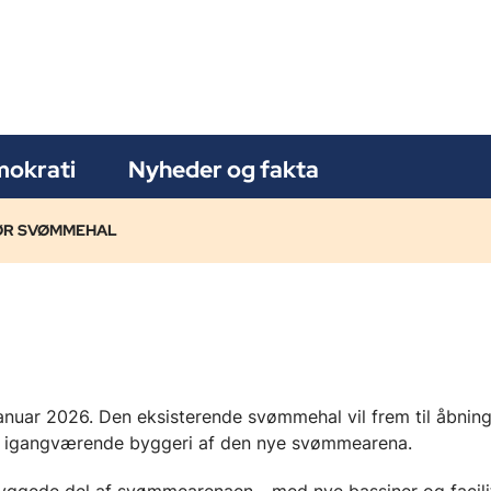
okrati
Nyheder og fakta
ØR SVØMMEHAL
anuar 2026. Den eksisterende svømmehal vil f
rem til åbnin
t igangværende byggeri af den nye svømmearena.
ggede del af svømmearenaen - med nye bassiner og facilite