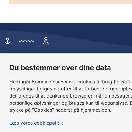
Helsingør Kommune
Borgerse
Du bestemmer over dine data
Rådhuset
Birkedalsvej
Stengade 59
3000 Helsin
Helsingør Kommune anvender cookies til brug for stat
3000 Helsingør
oplysninger bruges derefter til at forbedre brugeroplev
der bruges til at genkende browseren, når en besøgend
personlige oplysninger og bruges kun til webanalyse. D
trykke på ”Cookies” nederst på hjemmesiden.
Læs vores cookiepolitik