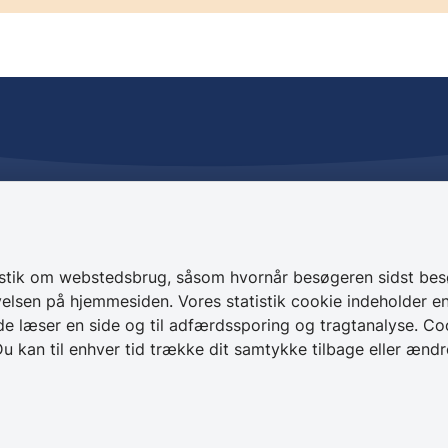
rvice
Kontakt os
 27
+ 45 49 28 28 28
gør
CVR 64 50 20 18
istik om webstedsbrug, såsom hvornår besøgeren sidst bes
elsen på hjemmesiden. Vores statistik cookie indeholder en 
Skriv sikkert til
e læser en side og til adfærdssporing og tragtanalyse. Co
Helsingør Kommune
u kan til enhver tid trække dit samtykke tilbage eller ænd