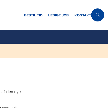
BESTIL TID
LEDIGE JOB
KONTAKT
g af den nye
ter - vil