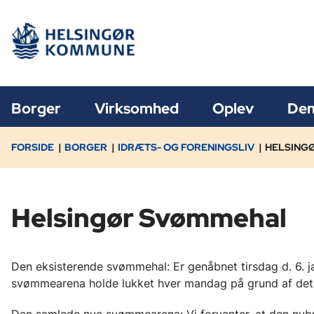
Borger
Virksomhed
Oplev
Dem
FORSIDE
BORGER
IDRÆTS- OG FORENINGSLIV
HELSING
Helsingør Svømmehal
Den eksisterende svømmehal: Er genåbnet tirsdag d. 6. j
svømmearena holde lukket hver mandag på grund af de
Den samlede nye svømmearena: Vi forventer, at den nyby