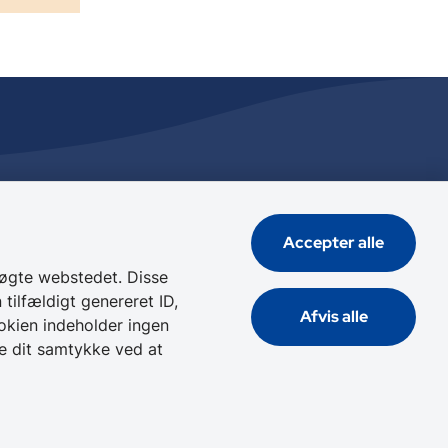
Genveje
Accepter alle
Tilgængelighedserklæring
Cookies
øgte webstedet. Disse
tilfældigt genereret ID,
Databeskyttelse
Afvis alle
okien indeholder ingen
re dit samtykke ved at