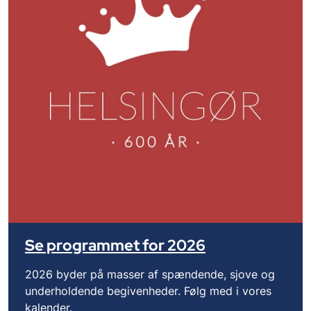
Se programmet for 2026
2026 byder på masser af spændende, sjove og
underholdende begivenheder. Følg med i vores
kalender.