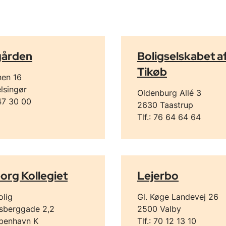
gården
Boligselskabet af
Tikøb
en 16
lsingør
Oldenburg Allé 3
 47 30 00
2630 Taastrup
Tlf.: 76 64 64 64
org Kollegiet
Lejerbo
olig
Gl. Køge Landevej 26
ksberggade 2,2
2500 Valby
benhavn K
Tlf.: 70 12 13 10