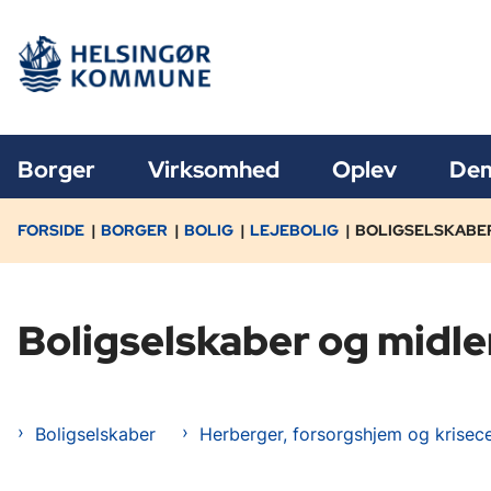
Borger
Virksomhed
Oplev
Dem
FORSIDE
BORGER
BOLIG
LEJEBOLIG
BOLIGSELSKABER
Boligselskaber og midle
Boligselskaber
Herberger, forsorgshjem og krisec