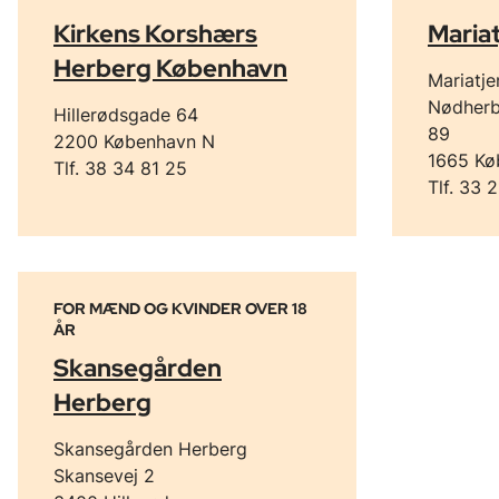
Kirkens Korshærs
Maria
Herberg København
Mariatj
Nødherb
Hillerødsgade 64
89
2200 København N
1665 Kø
Tlf. 38 34 81 25
Tlf. 33 
FOR MÆND OG KVINDER OVER 18
ÅR
Skansegården
Herberg
Skansegården Herberg
Skansevej 2