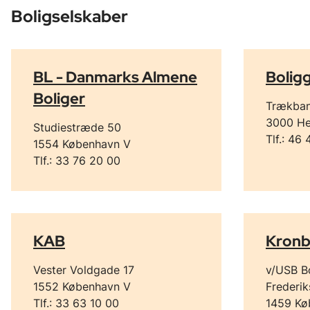
Boligselskaber
BL - Danmarks Almene
Bolig
Boliger
Trækban
3000 He
Studiestræde 50
Tlf.: 46
1554 København V
Tlf.: 33 76 20 00
KAB
Kronb
Vester Voldgade 17
v/USB B
1552 København V
Frederi
Tlf.: 33 63 10 00
1459 Kø