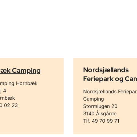
Nordsjællands
bæk Camping
Feriepark og Ca
mping Hornbæk
j 4
Nordsjællands Feriepa
ornbæk
Camping
70 02 23
Stormlugen 20
3140 Ålsgårde
Tlf. 49 70 99 71