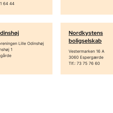
 11 64 44
Odinshøj
Nordkystens
boligselskab
reningen Lille Odinshøj
nshøj 1
Vestermarken 16 A
sgårde
3060 Espergærde
Tlf.: 73 75 76 60