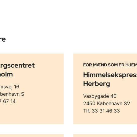
re
rgscentret
FOR MÆND SOM ER HJE
holm
Himmelsekspres
Herberg
msvej 16
benhavn S
Vasbygade 40
17 67 14
2450 København SV
Tlf. 33 31 46 33