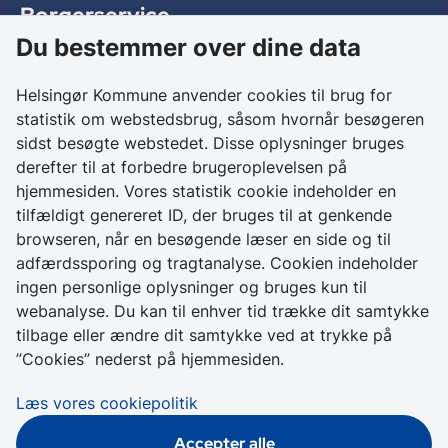
Borgerservice
Du bestemmer over dine data
Birkedalsvej 27
3000 Helsingør
Helsingør Kommune anvender cookies til brug for
statistik om webstedsbrug, såsom hvornår besøgeren
Kontakt os
sidst besøgte webstedet. Disse oplysninger bruges
derefter til at forbedre brugeroplevelsen på
+ 45 49 28 28 28
hjemmesiden. Vores statistik cookie indeholder en
CVR 64 50 20 18
tilfældigt genereret ID, der bruges til at genkende
browseren, når en besøgende læser en side og til
Skriv sikkert til
adfærdssporing og tragtanalyse. Cookien indeholder
Helsingør Kommune
ingen personlige oplysninger og bruges kun til
webanalyse. Du kan til enhver tid trække dit samtykke
Genveje
tilbage eller ændre dit samtykke ved at trykke på
”Cookies” nederst på hjemmesiden.
Tilgængelighedserklæring
Læs vores cookiepolitik
Cookies
Accepter alle