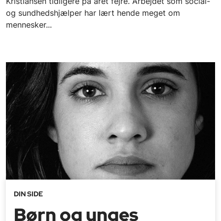
Kristiansen tidligere på året fejre. Arbejdet som social-
og sundhedshjælper har lært hende meget om
mennesker...
DIN SIDE
Børn og unges