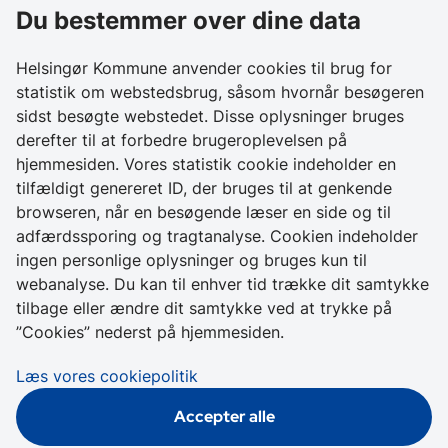
Du bestemmer over dine data
Birkedalsvej 27
3000 Helsingør
Helsingør Kommune anvender cookies til brug for
statistik om webstedsbrug, såsom hvornår besøgeren
Kontakt os
sidst besøgte webstedet. Disse oplysninger bruges
derefter til at forbedre brugeroplevelsen på
+ 45 49 28 28 28
hjemmesiden. Vores statistik cookie indeholder en
CVR 64 50 20 18
tilfældigt genereret ID, der bruges til at genkende
browseren, når en besøgende læser en side og til
Skriv sikkert til
adfærdssporing og tragtanalyse. Cookien indeholder
Helsingør Kommune
ingen personlige oplysninger og bruges kun til
webanalyse. Du kan til enhver tid trække dit samtykke
Genveje
tilbage eller ændre dit samtykke ved at trykke på
”Cookies” nederst på hjemmesiden.
Tilgængelighedserklæring
Læs vores cookiepolitik
Cookies
Accepter alle
Databeskyttelse