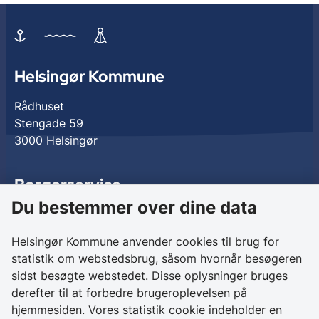
Helsingør Kommune
Rådhuset
Stengade 59
3000 Helsingør
Borgerservice
Du bestemmer over dine data
Birkedalsvej 27
3000 Helsingør
Helsingør Kommune anvender cookies til brug for
statistik om webstedsbrug, såsom hvornår besøgeren
Kontakt os
sidst besøgte webstedet. Disse oplysninger bruges
derefter til at forbedre brugeroplevelsen på
+ 45 49 28 28 28
hjemmesiden. Vores statistik cookie indeholder en