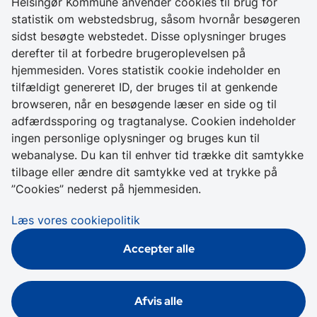
Helsingør Kommune anvender cookies til brug for
statistik om webstedsbrug, såsom hvornår besøgeren
Kontakt os
sidst besøgte webstedet. Disse oplysninger bruges
derefter til at forbedre brugeroplevelsen på
+ 45 49 28 28 28
hjemmesiden. Vores statistik cookie indeholder en
CVR 64 50 20 18
tilfældigt genereret ID, der bruges til at genkende
browseren, når en besøgende læser en side og til
Skriv sikkert til
adfærdssporing og tragtanalyse. Cookien indeholder
Helsingør Kommune
ingen personlige oplysninger og bruges kun til
webanalyse. Du kan til enhver tid trække dit samtykke
Genveje
tilbage eller ændre dit samtykke ved at trykke på
”Cookies” nederst på hjemmesiden.
Tilgængelighedserklæring
Læs vores cookiepolitik
Cookies
Accepter alle
Databeskyttelse
Afvis alle