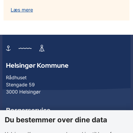
Læs mere
Helsingør Kommune
Rådhuset
Stengade 59
3000 Helsingør
Borgerservice
Du bestemmer over dine data
Birkedalsvej 27
3000 Helsingør