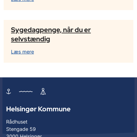
Sygedagpenge, når du er
selvstændig
Læs mere
Helsingør Kommune
Rådhuset
Stengade 59
3000 Helsingør