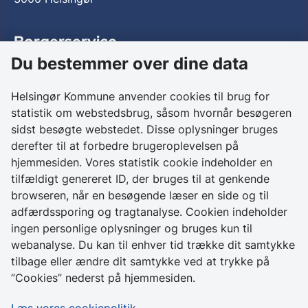
Borgerservice
Du bestemmer over dine data
Birkedalsvej 27
3000 Helsingør
Helsingør Kommune anvender cookies til brug for
statistik om webstedsbrug, såsom hvornår besøgeren
Kontakt os
sidst besøgte webstedet. Disse oplysninger bruges
derefter til at forbedre brugeroplevelsen på
+ 45 49 28 28 28
hjemmesiden. Vores statistik cookie indeholder en
CVR 64 50 20 18
tilfældigt genereret ID, der bruges til at genkende
browseren, når en besøgende læser en side og til
Skriv sikkert til
adfærdssporing og tragtanalyse. Cookien indeholder
Helsingør Kommune
ingen personlige oplysninger og bruges kun til
webanalyse. Du kan til enhver tid trække dit samtykke
Genveje
tilbage eller ændre dit samtykke ved at trykke på
”Cookies” nederst på hjemmesiden.
Tilgængelighedserklæring