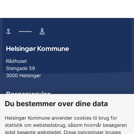
Helsingør Kommune
Rådhuset
Stengade 59
3000 Helsingør
Borgerservice
Du bestemmer over dine data
Birkedalsvej 27
3000 Helsingør
Helsingør Kommune anvender cookies til brug for
statistik om webstedsbrug, såsom hvornår besøgeren
Kontakt os
sidst besøgte webstedet. Disse oplysninger bruges