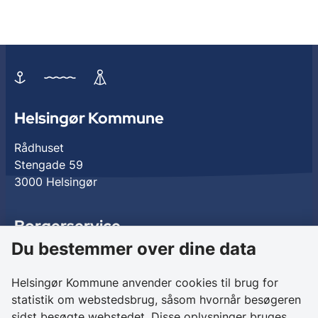
Helsingør Kommune
Rådhuset
Stengade 59
3000 Helsingør
Borgerservice
Du bestemmer over dine data
Birkedalsvej 27
3000 Helsingør
Helsingør Kommune anvender cookies til brug for
statistik om webstedsbrug, såsom hvornår besøgeren
Kontakt os
sidst besøgte webstedet. Disse oplysninger bruges