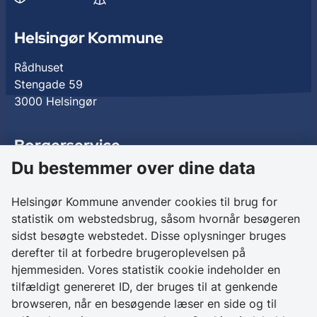
Helsingør Kommune
Rådhuset
Stengade 59
3000 Helsingør
Borgerservice
Du bestemmer over dine data
Birkedalsvej 27
3000 Helsingør
Helsingør Kommune anvender cookies til brug for
statistik om webstedsbrug, såsom hvornår besøgeren
Kontakt os
sidst besøgte webstedet. Disse oplysninger bruges
derefter til at forbedre brugeroplevelsen på
+ 45 49 28 28 28
hjemmesiden. Vores statistik cookie indeholder en
CVR 64 50 20 18
tilfældigt genereret ID, der bruges til at genkende
browseren, når en besøgende læser en side og til
Skriv sikkert til