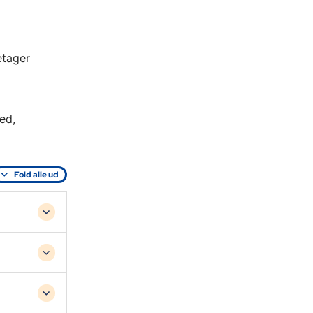
etager
ed,
Fold alle ud