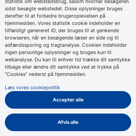
statistik om webstedsbrug, såsom hvornår besøgeren
Kontakt os
sidst besøgte webstedet. Disse oplysninger bruges
derefter til at forbedre brugeroplevelsen på
+ 45 49 28 28 28
hjemmesiden. Vores statistik cookie indeholder en
CVR 64 50 20 18
tilfældigt genereret ID, der bruges til at genkende
browseren, når en besøgende læser en side og til
Skriv sikkert til
adfærdssporing og tragtanalyse. Cookien indeholder
Helsingør Kommune
ingen personlige oplysninger og bruges kun til
webanalyse. Du kan til enhver tid trække dit samtykke
Genveje
tilbage eller ændre dit samtykke ved at trykke på
”Cookies” nederst på hjemmesiden.
Tilgængelighedserklæring
Læs vores cookiepolitik
Cookies
Accepter alle
Databeskyttelse
Afvis alle