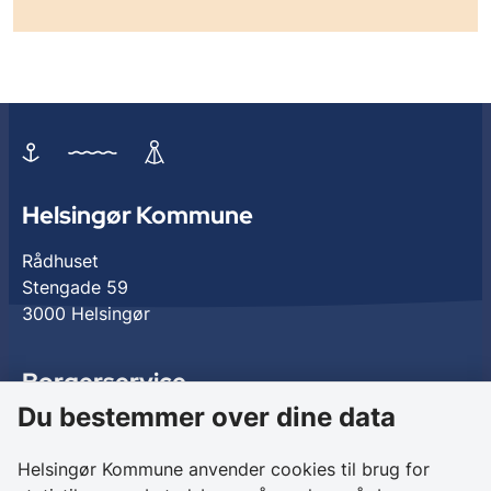
Helsingør Kommune
Rådhuset
Stengade 59
3000 Helsingør
Borgerservice
Du bestemmer over dine data
Birkedalsvej 27
3000 Helsingør
Helsingør Kommune anvender cookies til brug for