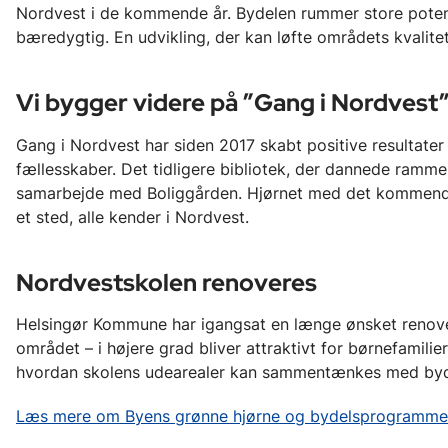
Nordvest i de kommende år. Bydelen rummer store potenti
bæredygtig. En udvikling, der kan løfte områdets kvalit
Vi bygger videre på ”Gang i Nordvest
Gang i Nordvest har siden 2017 skabt positive resultater 
fællesskaber. Det tidligere bibliotek, der dannede ramme 
samarbejde med Boliggården. Hjørnet med det kommende K
et sted, alle kender i Nordvest.
Nordvestskolen renoveres
Helsingør Kommune har igangsat en længe ønsket renover
området – i højere grad bliver attraktivt for børnefamilie
hvordan skolens udearealer kan sammentænkes med byd
Læs mere om Byens grønne hjørne og bydelsprogramme