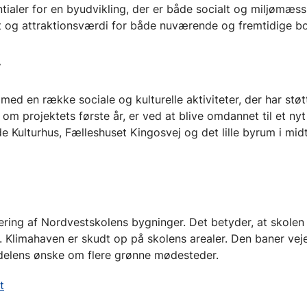
aler for en byudvikling, der er både socialt og miljømæss
et og attraktionsværdi for både nuværende og fremtidige b
”
med en række sociale og kulturelle aktiviteter, der har støt
om projektets første år, er ved at blive omdannet til et nyt 
ulturhus, Fælleshuset Kingosvej og det lille byrum i midt
ing af Nordvestskolens bygninger. Det betyder, at skolen 
r. Klimahaven er skudt op på skolens arealer. Den baner veje
elens ønske om flere grønne mødesteder.
t