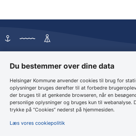
Helsingør Kommune
Borgerse
Du bestemmer over dine data
Rådhuset
Birkedalsvej
Stengade 59
3000 Helsin
Helsingør Kommune anvender cookies til brug for stat
3000 Helsingør
oplysninger bruges derefter til at forbedre brugeroplev
der bruges til at genkende browseren, når en besøgend
personlige oplysninger og bruges kun til webanalyse. D
trykke på ”Cookies” nederst på hjemmesiden.
Læs vores cookiepolitik