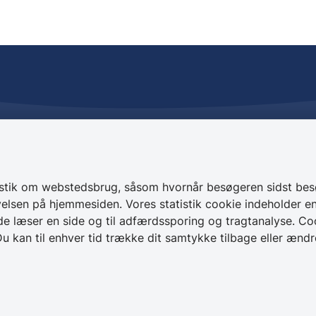
rvice
Kontakt os
 27
+ 45 49 28 28 28
gør
CVR 64 50 20 18
istik om webstedsbrug, såsom hvornår besøgeren sidst bes
elsen på hjemmesiden. Vores statistik cookie indeholder en 
Skriv sikkert til
e læser en side og til adfærdssporing og tragtanalyse. Co
Helsingør Kommune
u kan til enhver tid trække dit samtykke tilbage eller ænd