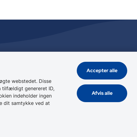
Genveje
Accepter alle
Tilgængelighedserklæring
Cookies
øgte webstedet. Disse
tilfældigt genereret ID,
Databeskyttelse
Afvis alle
okien indeholder ingen
re dit samtykke ved at