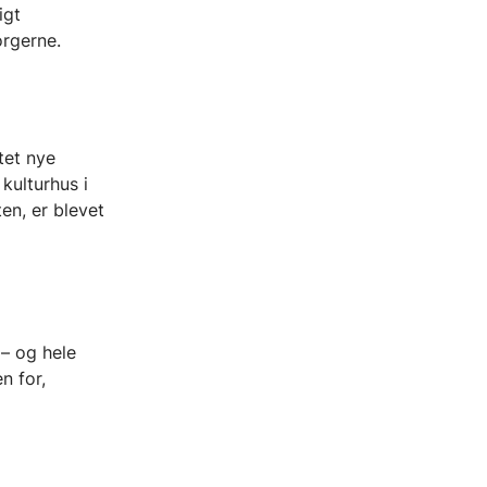
igt
orgerne.
tet nye
kulturhus i
en, er blevet
– og hele
n for,