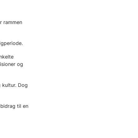
ter rammen
lgperiode.
nkelte
isioner og
 kultur. Dog
idrag til en