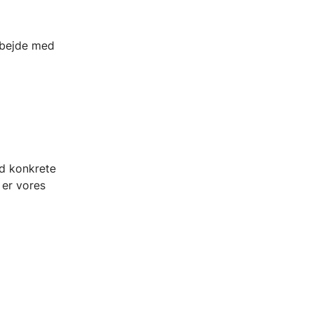
arbejde med
ed konkrete
 er vores