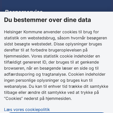
Borgerservice
Du bestemmer over dine data
Birkedalsvej 27
3000 Helsingør
Helsingør Kommune anvender cookies til brug for
statistik om webstedsbrug, såsom hvornår besøgeren
Kontakt os
sidst besøgte webstedet. Disse oplysninger bruges
derefter til at forbedre brugeroplevelsen på
+ 45 49 28 28 28
hjemmesiden. Vores statistik cookie indeholder en
CVR 64 50 20 18
tilfældigt genereret ID, der bruges til at genkende
browseren, når en besøgende læser en side og til
Skriv sikkert til
adfærdssporing og tragtanalyse. Cookien indeholder
Helsingør Kommune
ingen personlige oplysninger og bruges kun til
webanalyse. Du kan til enhver tid trække dit samtykke
Genveje
tilbage eller ændre dit samtykke ved at trykke på
”Cookies” nederst på hjemmesiden.
Tilgængelighedserklæring
Læs vores cookiepolitik