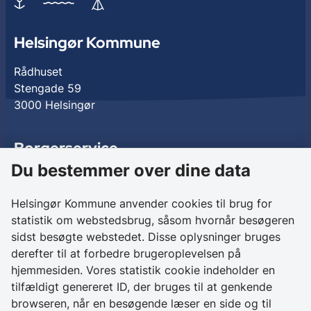
Helsingør Kommune
Rådhuset
Stengade 59
3000 Helsingør
Borgerservice
Du bestemmer over dine data
Birkedalsvej 27
3000 Helsingør
Helsingør Kommune anvender cookies til brug for
statistik om webstedsbrug, såsom hvornår besøgeren
Kontakt os
sidst besøgte webstedet. Disse oplysninger bruges
derefter til at forbedre brugeroplevelsen på
+ 45 49 28 28 28
hjemmesiden. Vores statistik cookie indeholder en
CVR 64 50 20 18
tilfældigt genereret ID, der bruges til at genkende
browseren, når en besøgende læser en side og til