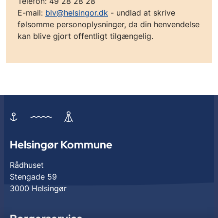
Telefon: 49 28 28 28
E-mail:
blv@helsingor.dk
- undlad at skrive
følsomme personoplysninger, da din henvendelse
kan blive gjort offentligt tilgængelig.
Helsingør Kommune
Rådhuset
Stengade 59
3000 Helsingør