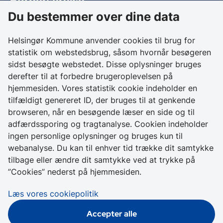
Borgerservice
Du bestemmer over dine data
Birkedalsvej 27
3000 Helsingør
Helsingør Kommune anvender cookies til brug for
statistik om webstedsbrug, såsom hvornår besøgeren
Kontakt os
sidst besøgte webstedet. Disse oplysninger bruges
derefter til at forbedre brugeroplevelsen på
+ 45 49 28 28 28
hjemmesiden. Vores statistik cookie indeholder en
CVR 64 50 20 18
tilfældigt genereret ID, der bruges til at genkende
browseren, når en besøgende læser en side og til
Skriv sikkert til
adfærdssporing og tragtanalyse. Cookien indeholder
Helsingør Kommune
ingen personlige oplysninger og bruges kun til
webanalyse. Du kan til enhver tid trække dit samtykke
Genveje
tilbage eller ændre dit samtykke ved at trykke på
”Cookies” nederst på hjemmesiden.
Tilgængelighedserklæring
Læs vores cookiepolitik
Cookies
Accepter alle
Databeskyttelse