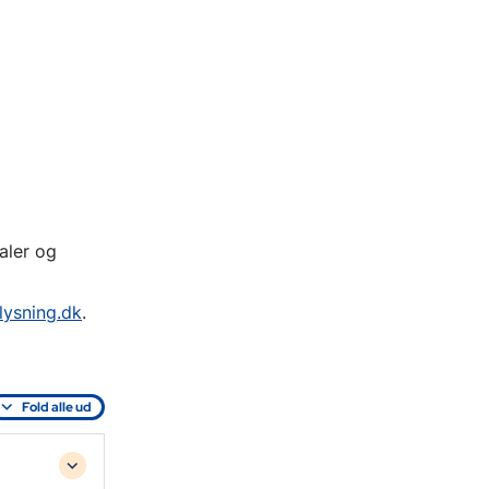
aler og
lysning.dk
.
Fold alle ud