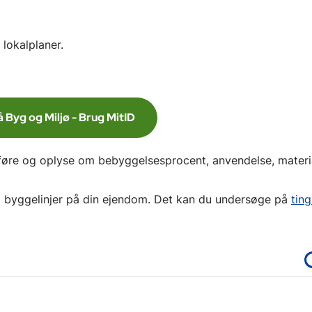
 lokalplaner.
 Byg og Miljø - Brug MitID
føre og oplyse om bebyggelsesprocent, anvendelse, materi
x byggelinjer på din ejendom. Det kan du undersøge på
ting