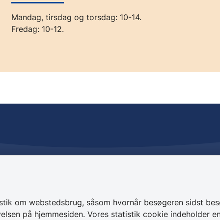
Mandag, tirsdag og torsdag: 10-14.
Fredag: 10-12.
rvice
Kontakt os
 27
+ 45 49 28 28 28
gør
CVR 64 50 20 18
istik om webstedsbrug, såsom hvornår besøgeren sidst bes
elsen på hjemmesiden. Vores statistik cookie indeholder en 
Skriv sikkert til