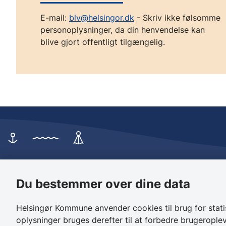
E-mail:
blv@helsingor.dk
- Skriv ikke følsomme
personoplysninger, da din henvendelse kan
blive gjort offentligt tilgængelig.
Helsingør Kommune
Borgerse
Du bestemmer over dine data
Rådhuset
Birkedalsvej
Stengade 59
3000 Helsin
Helsingør Kommune anvender cookies til brug for stat
3000 Helsingør
oplysninger bruges derefter til at forbedre brugeroplev