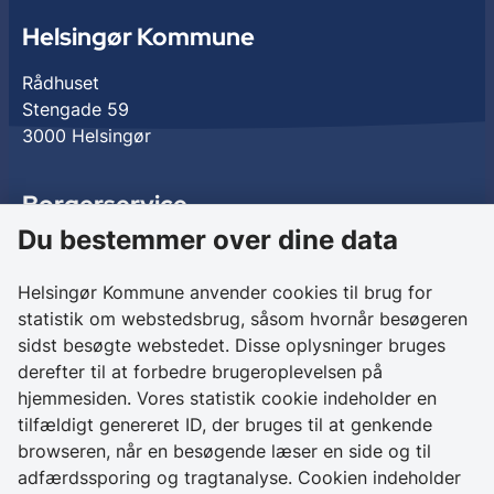
Helsingør Kommune
Rådhuset
Stengade 59
3000 Helsingør
Borgerservice
Du bestemmer over dine data
Birkedalsvej 27
3000 Helsingør
Helsingør Kommune anvender cookies til brug for
statistik om webstedsbrug, såsom hvornår besøgeren
Kontakt os
sidst besøgte webstedet. Disse oplysninger bruges
derefter til at forbedre brugeroplevelsen på
+ 45 49 28 28 28
hjemmesiden. Vores statistik cookie indeholder en
CVR 64 50 20 18
tilfældigt genereret ID, der bruges til at genkende
browseren, når en besøgende læser en side og til
Skriv sikkert til
adfærdssporing og tragtanalyse. Cookien indeholder
Helsingør Kommune